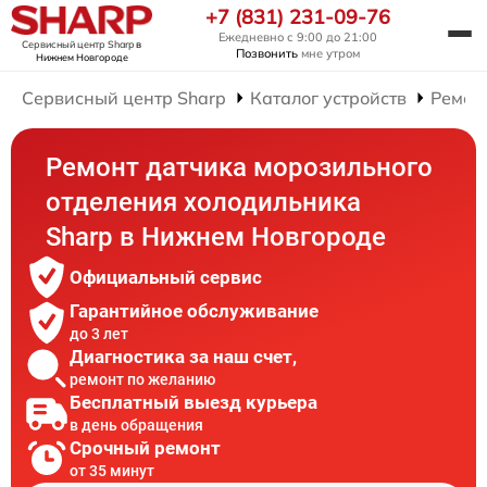
+7 (831) 231-09-76
Ежедневно с 9:00 до 21:00
Сервисный центр Sharp
в
Позвонить
мне утром
Нижнем Новгороде
Сервисный центр Sharp
Каталог устройств
Ремон
Ремонт датчика морозильного
отделения холодильника
Sharp в Нижнем Новгороде
Официальный сервис
Гарантийное обслуживание
до 3 лет
Диагностика за наш счет,
ремонт по желанию
Бесплатный выезд курьера
в день обращения
Срочный ремонт
от 35 минут