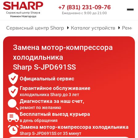
+7 (831) 231-09-76
Сервисный центр Sharp
в
Ежедневно с 9:00 до 21:00
Нижнем Новгороде
Сервисный центр Sharp
Каталог устройств
Ремон
Замена мотор-компрессора
холодильника
Sharp S-JPD691SS
Официальный сервис
Гарантийное обслуживание
холодильника Sharp до 3 лет
Диагностика за наш счет,
ремонт по желанию
Бесплатный выезд курьера
в день обращения
Замена мотор-компрессора холодильника
Sharp S-JPD691SS от 35 минут