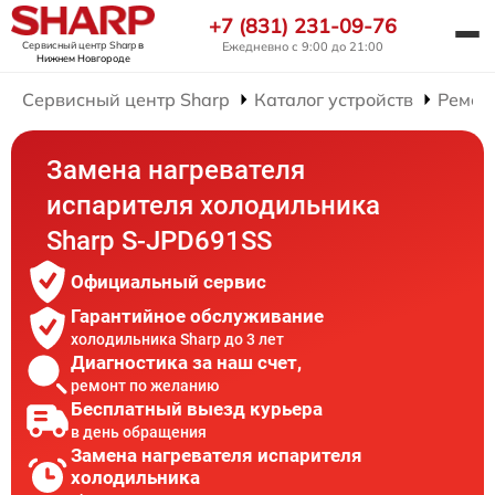
+7 (831) 231-09-76
Сервисный центр Sharp
в
Ежедневно с 9:00 до 21:00
Нижнем Новгороде
Сервисный центр Sharp
Каталог устройств
Ремон
Замена нагревателя
испарителя холодильника
Sharp S-JPD691SS
Официальный сервис
Гарантийное обслуживание
холодильника Sharp до 3 лет
Диагностика за наш счет,
ремонт по желанию
Бесплатный выезд курьера
в день обращения
Замена нагревателя испарителя
холодильника