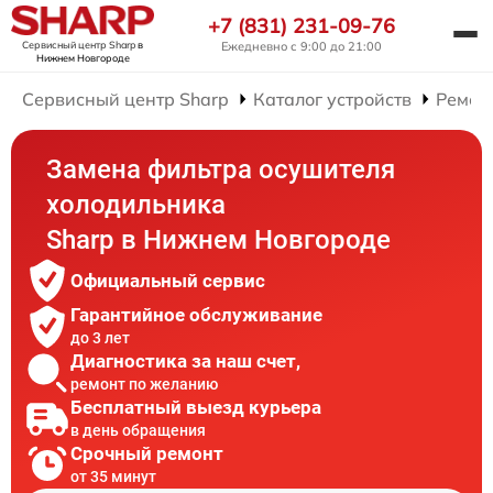
+7 (831) 231-09-76
Сервисный центр Sharp
в
Ежедневно с 9:00 до 21:00
Нижнем Новгороде
Сервисный центр Sharp
Каталог устройств
Ремон
Замена фильтра осушителя
холодильника
Sharp в Нижнем Новгороде
Официальный сервис
Гарантийное обслуживание
до 3 лет
Диагностика за наш счет,
ремонт по желанию
Бесплатный выезд курьера
в день обращения
Срочный ремонт
от 35 минут