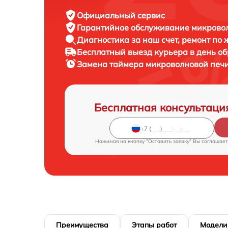
Официальный сервис
Гарантийное обслуживание
микровол
Диагностика за наш счет,
ремонт по
Бесплатный выезд курьера
в день о
Замена таймера микроволновой печ
Бесплатная консультаци
Нажимая на кнопку "Оставить заявку" Вы соглашает
Преимущества
Этапы работ
Модели