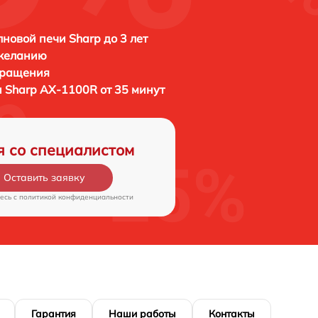
новой печи Sharp до 3 лет
 желанию
бращения
и
Sharp AX-1100R от 35 минут
я со специалистом
Оставить заявку
есь c
политикой конфиденциальности
Гарантия
Наши работы
Контакты