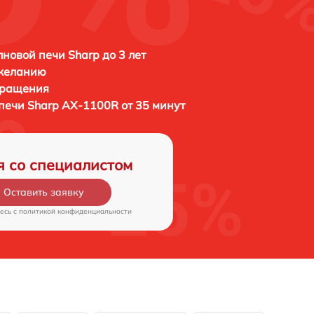
новой печи Sharp до 3 лет
 желанию
бращения
 печи
Sharp AX-1100R от 35 минут
я со специалистом
Оставить заявку
есь c
политикой конфиденциальности