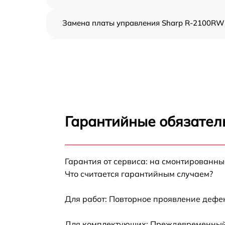
Замена платы управления Sharp R-2100RW
Ремонт платы управления (восстановление)
Sharp R-2100RW
Замена датчиков Sharp R-2100RW
Замена вентилятора Sharp R-2100RW
Гарантийные обязател
Ремонт магнетрона Sharp R-2100RW
Гарантия от сервиса: на смонтированн
Ремонт волновода Sharp R-2100RW
Что считается гарантийным случаем?
Ремонт переключателей режимов Sharp R-
2100RW
Для работ: Повторное проявление дефе
Замена блока управления Sharp R-2100RW
Для комплектующих: Преждевременный в