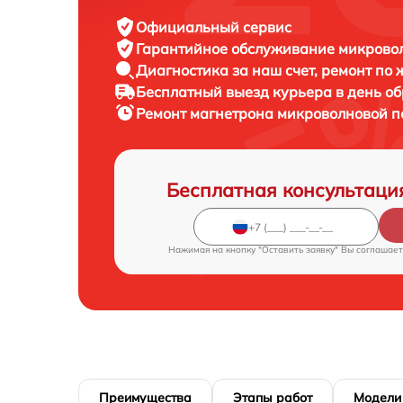
Официальный сервис
Гарантийное обслуживание
микровол
Диагностика за наш счет,
ремонт по
Бесплатный выезд курьера
в день о
Ремонт магнетрона микроволновой 
Бесплатная консультаци
Нажимая на кнопку "Оставить заявку" Вы соглашает
Преимущества
Этапы работ
Модели