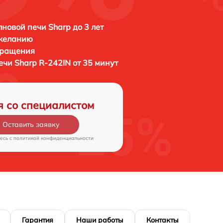
новой печи Sharp до 3 лет
 желанию
бращения
печи
Sharp R-242IN от 35 минут
я со специалистом
Оставить заявку
есь c
политикой конфиденциальности
Гарантия
Наши работы
Контакты