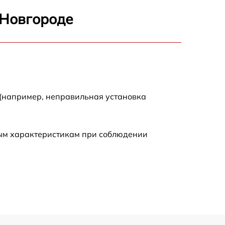
500 р
 Новгороде
500 р
500 р
500 р
 (например, неправильная установка
590 р
ным характеристикам при соблюдении
900 р
700 р
500 р