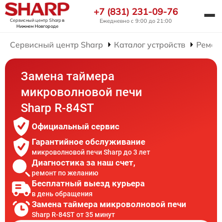
+7 (831) 231-09-76
Сервисный центр Sharp
в
Ежедневно с 9:00 до 21:00
Нижнем Новгороде
Сервисный центр Sharp
Каталог устройств
Ремон
Замена таймера
микроволновой печи
Sharp R-84ST
Официальный сервис
Гарантийное обслуживание
микроволновой печи Sharp до 3 лет
Диагностика за наш счет,
ремонт по желанию
Бесплатный выезд курьера
в день обращения
Замена таймера микроволновой печи
Sharp R-84ST от 35 минут