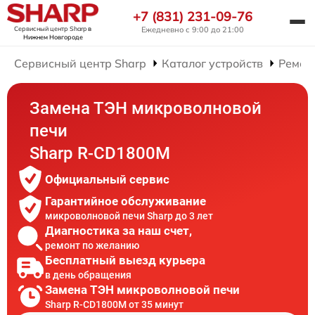
+7 (831) 231-09-76
Сервисный центр Sharp
в
Ежедневно с 9:00 до 21:00
Нижнем Новгороде
Сервисный центр Sharp
Каталог устройств
Ремон
Замена ТЭН микроволновой
печи
Sharp R-CD1800M
Официальный сервис
Гарантийное обслуживание
микроволновой печи Sharp до 3 лет
Диагностика за наш счет,
ремонт по желанию
Бесплатный выезд курьера
в день обращения
Замена ТЭН микроволновой печи
Sharp R-CD1800M от 35 минут