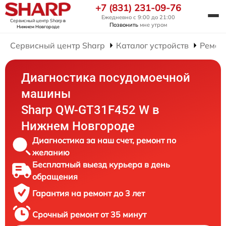
+7 (831) 231-09-76
Ежедневно с 9:00 до 21:00
Сервисный центр Sharp
в
Позвонить
мне утром
Нижнем Новгороде
Сервисный центр Sharp
Каталог устройств
Ремон
Диагностика посудомоечной
машины
Sharp QW-GT31F452 W в
Нижнем Новгороде
Диагностика за наш счет, ремонт по
желанию
Бесплатный выезд курьера в день
обращения
Гарантия на ремонт до 3 лет
Срочный ремонт от 35 минут