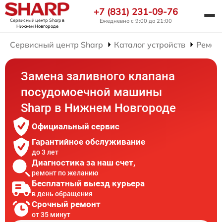
+7 (831) 231-09-76
Сервисный центр Sharp
в
Ежедневно с 9:00 до 21:00
Нижнем Новгороде
Сервисный центр Sharp
Каталог устройств
Ремон
Замена заливного клапана
посудомоечной машины
Sharp в Нижнем Новгороде
Официальный сервис
Гарантийное обслуживание
до 3 лет
Диагностика за наш счет,
ремонт по желанию
Бесплатный выезд курьера
в день обращения
Срочный ремонт
от 35 минут