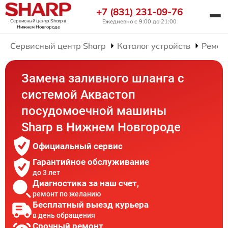
+7 (831) 231-09-76
Сервисный центр Sharp
в
Ежедневно с 9:00 до 21:00
Нижнем Новгороде
Сервисный центр Sharp
Каталог устройств
Ремон
Замена заливного шланга с
системой Аквастоп
посудомоечной машины
Sharp в Нижнем Новгороде
Официальный сервис
Гарантийное обслуживание
до 3 лет
Диагностика за наш счет,
ремонт по желанию
Бесплатный выезд курьера
в день обращения
Срочный ремонт