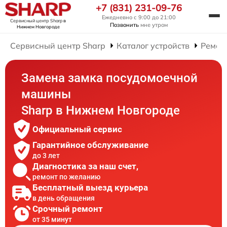
+7 (831) 231-09-76
Ежедневно с 9:00 до 21:00
Сервисный центр Sharp
в
Позвонить
мне утром
Нижнем Новгороде
Сервисный центр Sharp
Каталог устройств
Ремон
Замена замка посудомоечной
машины
Sharp в Нижнем Новгороде
Официальный сервис
Гарантийное обслуживание
до 3 лет
Диагностика за наш счет,
ремонт по желанию
Бесплатный выезд курьера
в день обращения
Срочный ремонт
от 35 минут