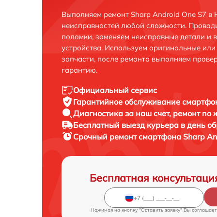
Выполняем ремонт Sharp Android One S7 в
неисправностей любой сложности. Проводи
поломки, заменяем неисправные детали и 
устройства. Используем оригинальные ил
запчасти, после ремонта выполняем прове
гарантию.
Официальный сервис
Гарантийное обслуживание
смартфон
Диагностика за наш счет,
ремонт по
Бесплатный выезд курьера
в день о
Срочный ремонт
смартфона Sharp And
Бесплатная консультаци
Нажимая на кнопку "Оставить заявку" Вы соглашает