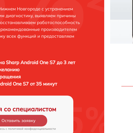
 Нижнем Новгороде с устранением
м диагностику, выявляем причины
восстанавливаем работоспособность
и рекомендованные производителем
рку всех функций и предоставляем
а Sharp Android One S7 до 3 лет
 желанию
бращения
roid One S7 от 35 минут
я со специалистом
Оставить заявку
есь c
политикой конфиденциальности