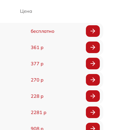
Цена
бесплатно
361 р
377 р
270 р
228 р
2281 р
908 р