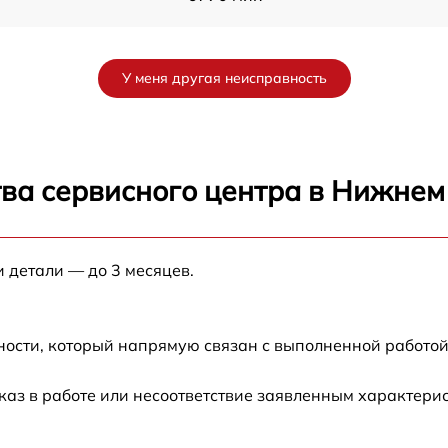
от 30 мин
У меня другая неисправность
от 40 мин
от 45 мин
тва сервисного центра в Нижнем
d
от 35 мин
и детали — до 3 месяцев.
от 40 мин
e
от 30 мин
ности, который напрямую связан с выполненной работой
ne
от 60 мин
каз в работе или несоответствие заявленным характер
от 30 мин