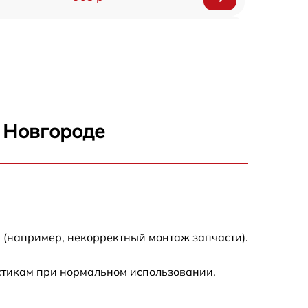
318 р
812 р
709 р
 Новгороде
529 р
709 р
293 р
 (например, некорректный монтаж запчасти).
448 р
истикам при нормальном использовании.
224 р