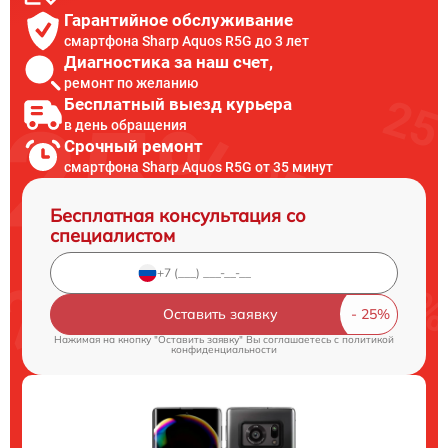
Гарантийное обслуживание
смартфона Sharp Aquos R5G до 3 лет
Диагностика за наш счет,
ремонт по желанию
Бесплатный выезд курьера
в день обращения
Срочный ремонт
смартфона Sharp Aquos R5G от 35 минут
Бесплатная консультация со
специалистом
Оставить заявку
Нажимая на кнопку "Оставить заявку" Вы соглашаетесь c
политикой
конфиденциальности