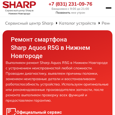
+7 (831) 231-09-76
Ежедневно с 9:00 до 21:00
Сервисный центр Sharp
в
Позвонить
мне утром
Нижнем Новгороде
Сервисный центр Sharp
Каталог устройств
Ремон
Ремонт смартфона
Sharp Aquos R5G в Нижнем
Новгороде
Выполняем ремонт Sharp Aquos R5G в Нижнем Новгороде
с устранением неисправностей любой сложности.
Проводим диагностику, выявляем причины поломки,
заменяем неисправные детали и восстанавливаем
работоспособность устройства. Используем оригинальные
или рекомендованные производителем запчасти, после
ремонта выполняем проверку всех функций и
предоставляем гарантию.
Официальный сервис