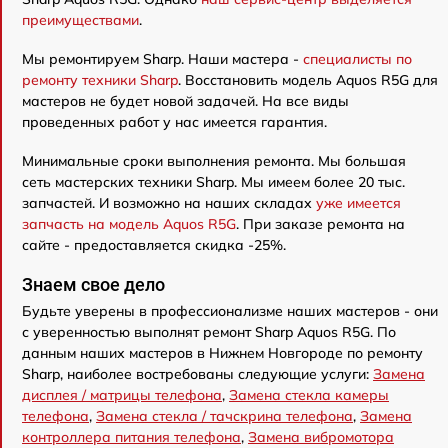
преимуществами
.
Мы ремонтируем Sharp. Наши мастера -
специалисты по
ремонту техники Sharp
. Восстановить модель Aquos R5G для
мастеров не будет новой задачей. На все виды
проведенных работ у нас имеется гарантия.
Минимальные сроки выполнения ремонта. Мы большая
сеть мастерских техники Sharp. Мы имеем более 20 тыс.
запчастей. И возможно на наших складах
уже имеется
запчасть на модель Aquos R5G
. При заказе ремонта на
сайте - предоставляется скидка -25%.
Знаем свое дело
Будьте уверены в профессионализме наших мастеров - они
с уверенностью выполнят ремонт Sharp Aquos R5G. По
данным наших мастеров в Нижнем Новгороде по ремонту
Sharp, наиболее востребованы следующие услуги:
Замена
дисплея / матрицы телефона
,
Замена стекла камеры
телефона
,
Замена стекла / тачскрина телефона
,
Замена
контроллера питания телефона
,
Замена вибромотора