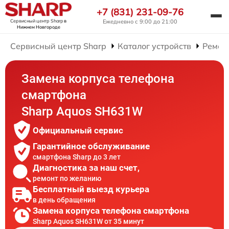
+7 (831) 231-09-76
Сервисный центр Sharp
в
Ежедневно с 9:00 до 21:00
Нижнем Новгороде
Сервисный центр Sharp
Каталог устройств
Ремон
Замена корпуса телефона
смартфона
Sharp Aquos SH631W
Официальный сервис
Гарантийное обслуживание
смартфона Sharp до 3 лет
Диагностика за наш счет,
ремонт по желанию
Бесплатный выезд курьера
в день обращения
Замена корпуса телефона смартфона
Sharp Aquos SH631W от 35 минут