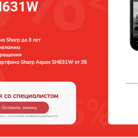
SH631W
а Sharp до 3 лет
 желанию
бращения
мартфона
Sharp Aquos SH631W от 35
я со специалистом
Оставить заявку
есь c
политикой конфиденциальности