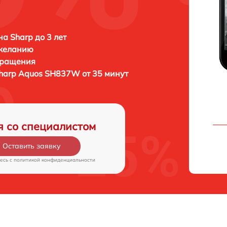
а Sharp до 3 лет
 желанию
бращения
harp Aquos SH837W от 35 минут
я со специалистом
Оставить заявку
есь c
политикой конфиденциальности