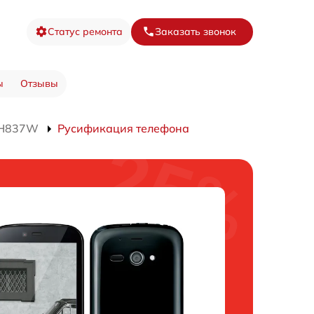
Статус ремонта
Заказать звонок
ы
Отзывы
SH837W
Русификация телефона