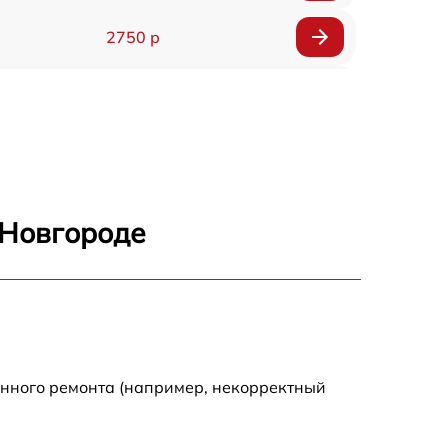
2750 р
850 р
2450 р
1800 р
 Новгороде
1100 р
1100 р
1800 р
енного ремонта (например, некорректный
1000 р