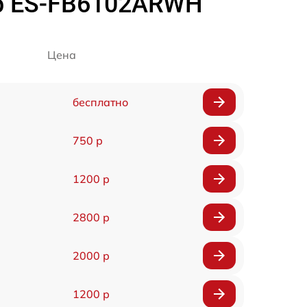
p ES-FB6102ARWH
Цена
бесплатно
750 р
1200 р
2800 р
2000 р
1200 р