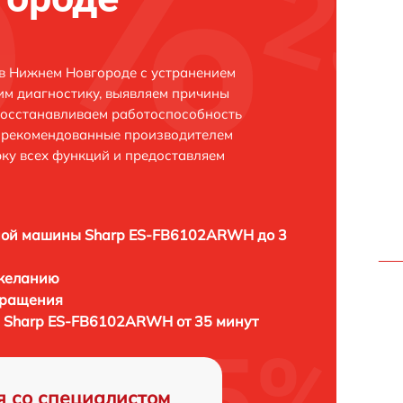
в Нижнем Новгороде с устранением
м диагностику, выявляем причины
восстанавливаем работоспособность
и рекомендованные производителем
рку всех функций и предоставляем
ной машины Sharp ES-FB6102ARWH до 3
 желанию
бращения
 Sharp ES-FB6102ARWH от 35 минут
я со специалистом