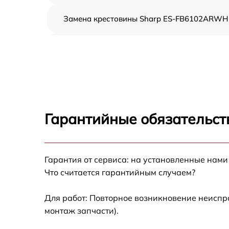
Замена крестовины Sharp ES-FB6102ARWH
Корпусный ремонт (замена резинок,
креплений, кнопок) Sharp ES-FB6102ARWH
Ремонт платы управления (восстановление)
Sharp ES-FB6102ARWH
Замена блока управления Sharp ES-
FB6102ARWH
Гарантийные обязательст
Ремонт/замена датчика температуры Sharp
ES-FB6102ARWH
Гарантия от сервиса: на установленные нами
Замена УБЛ Sharp ES-FB6102ARWH
Что считается гарантийным случаем?
Замена циркуляционного насоса Sharp ES-
FB6102ARWH
Для работ: Повторное возникновение неиспр
монтаж запчасти).
Замена сливного шланга Sharp ES-
FB6102ARWH