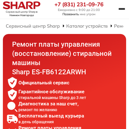
+7 (831) 231-09-76
Ежедневно с 9:00 до 21:00
Сервисный центр Sharp
в
Позвонить
мне утром
Нижнем Новгороде
Сервисный центр Sharp
Каталог устройств
Ремон
Ремонт платы управления
(восстановление) стиральной
машины
Sharp ES-FB6122ARWH
Официальный сервис
Гарантийное обслуживание
стиральной машины Sharp до 3 лет
Диагностика за наш счет,
ремонт по желанию
Бесплатный выезд курьера
в день обращения
Ремонт платы управления