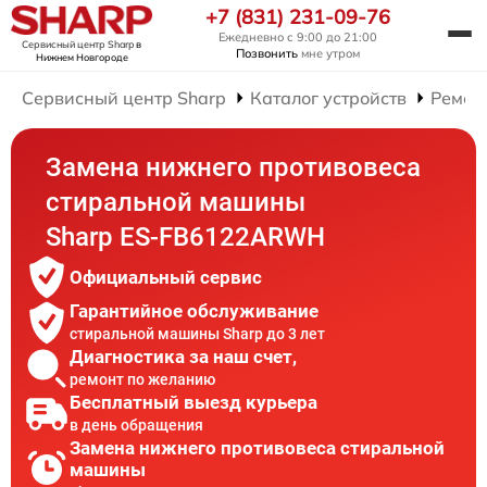
+7 (831) 231-09-76
Ежедневно с 9:00 до 21:00
Сервисный центр Sharp
в
Позвонить
мне утром
Нижнем Новгороде
Сервисный центр Sharp
Каталог устройств
Ремон
Замена нижнего противовеса
стиральной машины
Sharp ES-FB6122ARWH
Официальный сервис
Гарантийное обслуживание
стиральной машины Sharp до 3 лет
Диагностика за наш счет,
ремонт по желанию
Бесплатный выезд курьера
в день обращения
Замена нижнего противовеса стиральной
машины