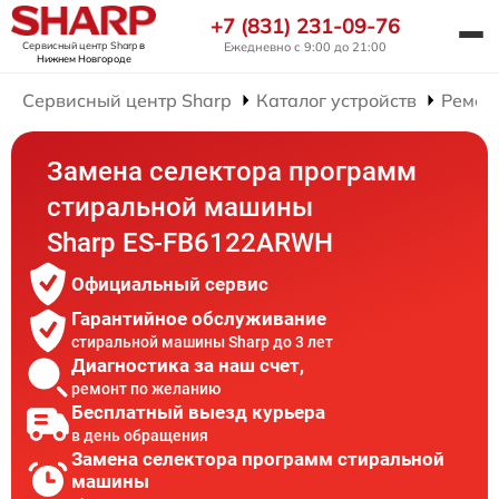
+7 (831) 231-09-76
Сервисный центр Sharp
в
Ежедневно с 9:00 до 21:00
Нижнем Новгороде
Сервисный центр Sharp
Каталог устройств
Ремон
Замена селектора программ
стиральной машины
Sharp ES-FB6122ARWH
Официальный сервис
Гарантийное обслуживание
стиральной машины Sharp до 3 лет
Диагностика за наш счет,
ремонт по желанию
Бесплатный выезд курьера
в день обращения
Замена селектора программ стиральной
машины