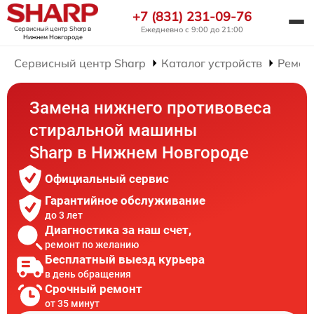
+7 (831) 231-09-76
Сервисный центр Sharp
в
Ежедневно с 9:00 до 21:00
Нижнем Новгороде
Сервисный центр Sharp
Каталог устройств
Ремон
Замена нижнего противовеса
стиральной машины
Sharp в Нижнем Новгороде
Официальный сервис
Гарантийное обслуживание
до 3 лет
Диагностика за наш счет,
ремонт по желанию
Бесплатный выезд курьера
в день обращения
Срочный ремонт
от 35 минут