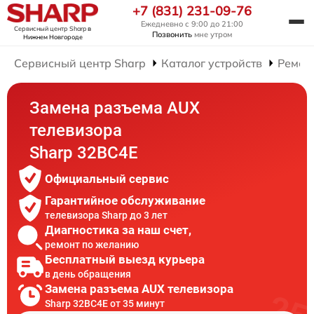
+7 (831) 231-09-76
Ежедневно с 9:00 до 21:00
Сервисный центр Sharp
в
Позвонить
мне утром
Нижнем Новгороде
Сервисный центр Sharp
Каталог устройств
Ремон
Замена разъема AUX
телевизора
Sharp 32BC4E
Официальный сервис
Гарантийное обслуживание
телевизора Sharp до 3 лет
Диагностика за наш счет,
ремонт по желанию
Бесплатный выезд курьера
в день обращения
Замена разъема AUX телевизора
Sharp 32BC4E от 35 минут