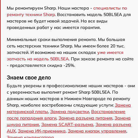
Мы ремонтируем Sharp. Наши мастера -
специалисты по
ремонту техники Sharp
. Восстановить модель 50BL5EA для
мастеров не будет новой задачей. На все виды
проведенных работ у нас имеется гарантия.
Минимальные сроки выполнения ремонта. Мы большая
сеть мастерских техники Sharp. Мы имеем более 20 тыс.
запчастей. И возможно на наших складах
уже имеется
запчасть на модель 50BL5EA
. При заказе ремонта на сайте
- предоставляется скидка -25%.
Знаем свое дело
Будьте уверены в профессионализме наших мастеров - они
с уверенностью выполнят ремонт Sharp 50BL5EA. По
данным наших мастеров в Нижнем Новгороде по ремонту
Sharp, наиболее востребованы следующие услуги:
Замена
материнской платы
,
Замена подсветки
,
Восстановление
после попадания влаги
,
Замена разъема питания
,
Замена
шнура питания
,
Замена SCART-разъема
,
Замена разъема
AUX
,
Замена ИК-приемника
,
Замена кнопок управления
,
Замена конденсатора
.