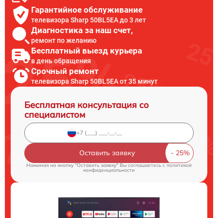
Гарантийное обслуживание
телевизора Sharp 50BL5EA до 3 лет
Диагностика за наш счет,
ремонт по желанию
Бесплатный выезд курьера
в день обращения
Срочный ремонт
телевизора Sharp 50BL5EA от 35 минут
Бесплатная консультация со
специалистом
Оставить заявку
Нажимая на кнопку "Оставить заявку" Вы соглашаетесь c
политикой
конфиденциальности