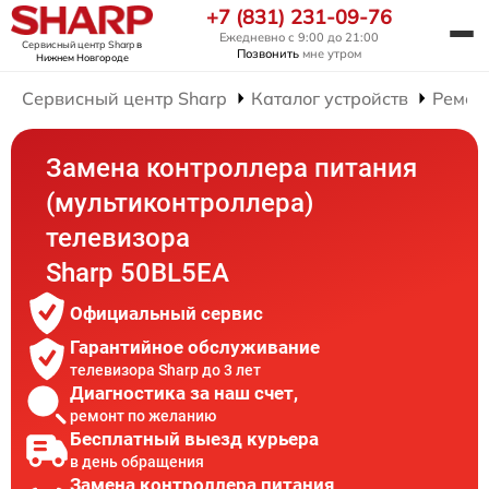
+7 (831) 231-09-76
Ежедневно с 9:00 до 21:00
Сервисный центр Sharp
в
Позвонить
мне утром
Нижнем Новгороде
Сервисный центр Sharp
Каталог устройств
Ремон
Замена контроллера питания
(мультиконтроллера)
телевизора
Sharp 50BL5EA
Официальный сервис
Гарантийное обслуживание
телевизора Sharp до 3 лет
Диагностика за наш счет,
ремонт по желанию
Бесплатный выезд курьера
в день обращения
Замена контроллера питания