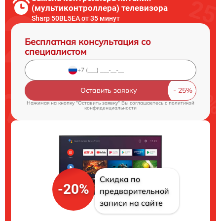
(мультиконтроллера) телевизора
Sharp 50BL5EA от 35 минут
Бесплатная консультация со
специалистом
Оставить заявку
Нажимая на кнопку "Оставить заявку" Вы соглашаетесь c
политикой
конфиденциальности
Скидка по
-20%
предварительной
записи на сайте