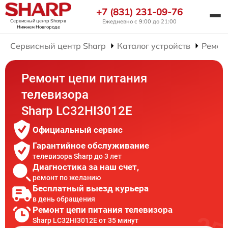
+7 (831) 231-09-76
Сервисный центр Sharp
в
Ежедневно с 9:00 до 21:00
Нижнем Новгороде
Сервисный центр Sharp
Каталог устройств
Ремон
Ремонт цепи питания
телевизора
Sharp LC32HI3012E
Официальный сервис
Гарантийное обслуживание
телевизора Sharp до 3 лет
Диагностика за наш счет,
ремонт по желанию
Бесплатный выезд курьера
в день обращения
Ремонт цепи питания телевизора
Sharp LC32HI3012E от 35 минут