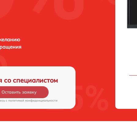
 желанию
бращения
я со специалистом
Оставить заявку
есь c
политикой конфиденциальности