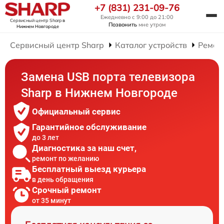
+7 (831) 231-09-76
Ежедневно с 9:00 до 21:00
Сервисный центр Sharp
в
Позвонить
мне утром
Нижнем Новгороде
Сервисный центр Sharp
Каталог устройств
Ремон
Замена USB порта телевизора
Sharp в Нижнем Новгороде
Официальный сервис
Гарантийное обслуживание
до 3 лет
Диагностика за наш счет,
ремонт по желанию
Бесплатный выезд курьера
в день обращения
Срочный ремонт
от 35 минут